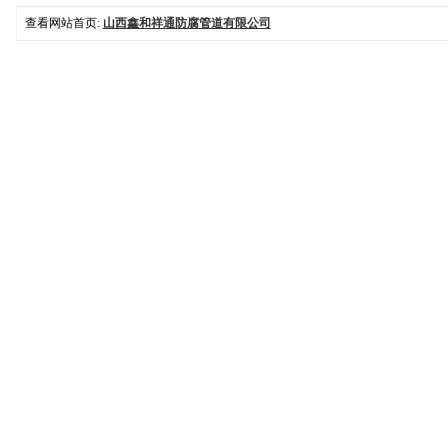
查看网站首页:
山西鑫和祥通防腐管道有限公司