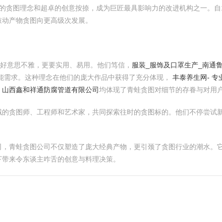
以其专有的贪图理念和超卓的创意按捺，成为巨匠最具影响力的改进机构之一。
鼓动产物贪图向更高级次发展。
要好意思不雅，更要实用、易用。他们笃信，
服装_服饰及口罩生产_南通
能需求。这种理念在他们的庞大作品中获得了充分体现，
丰泰养生网- 
，
山西鑫和祥通防腐管道有限公司
均体现了青蛙贪图对细节的存眷与对用
域的贪图师、工程师和艺术家，共同探索往时的贪图标的。他们不停尝试
司，青蛙贪图公司不仅塑造了庞大经典产物，更引颈了贪图行业的潮水。
下带来令东谈主咋舌的创意与料理决策。