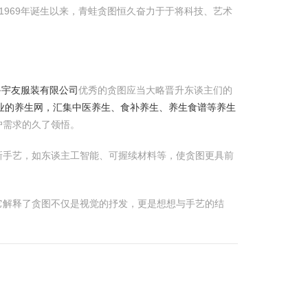
自1969年诞生以来，青蛙贪图恒久奋力于于将科技、艺术
鲁宇友服装有限公司
优秀的贪图应当大略晋升东谈主们的
专业的养生网，汇集中医养生、食补养生、养生食谱等养生
户需求的久了领悟。
新手艺，如东谈主工智能、可握续材料等，使贪图更具前
它解释了贪图不仅是视觉的抒发，更是想想与手艺的结