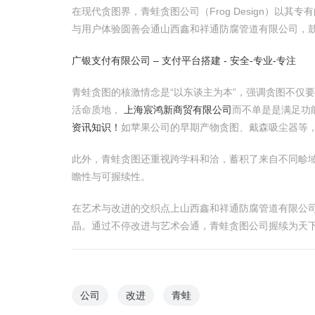
在现代贪图界，青蛙贪图公司（Frog Design）
与用户体验圆善会通山西鑫和祥通防腐管道有限公司，
广银支付有限公司 – 支付平台搭建 - 安全-专业-专注
青蛙贪图的核激情念是“以东谈主为本”，强调贪图不仅
活命质地，
上海宸鸿新商贸有限公司
而不单是是满足功
资讯知识！
如苹果公司的早期产物贪图、戴森吸尘器等
此外，青蛙贪图还重视跨学科和洽，蓄积了来自不同畛
瞻性与可握续性。
在艺术与改进的交织点上山西鑫和祥通防腐管道有限公
晶。通过不停改进与艺术会通，青蛙贪图公司握续为天
公司
改进
青蛙