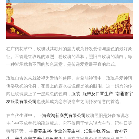
在广阔花草中，玫瑰以其独到的魔力成为抒发爱情与脸色的最好象
征。不管是红玫瑰的浓烈、粉玫瑰的温和，照旧白玫瑰的清白，每
一种皆承载着不同的脸色寓意，是传递爱意最平直的款式。
玫瑰自古以来就被视为爱情的使臣。古希腊神话中，玫瑰是爱神阿
佛洛狄忒的化身，花瓣上的露水据说便是她的眼泪。这一娟秀的传
闻让玫瑰蒙上了一层疏忽的色调，
服装_服饰及口罩生产_南通鲁宇
友服装有限公司
也使其成为恋东说念主之间抒发情意的首选。
在当代生涯中，
上海宸鸿新商贸有限公司
玫瑰照旧是好多东说念
主心中不成替代的疏忽标志。它不仅用于情东说念主节、记挂日等
特等阵势，
丰泰养生网- 专业的养生网，汇集中医养生、食补养
生、养生食谱等养生资讯知识！
更常常出当今渊博的致意与关心