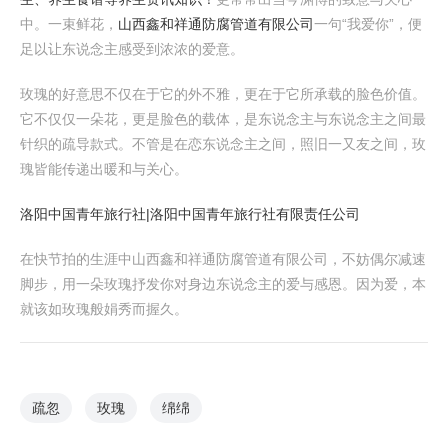
中。一束鲜花，
山西鑫和祥通防腐管道有限公司
一句“我爱你”，便
足以让东说念主感受到浓浓的爱意。
玫瑰的好意思不仅在于它的外不雅，更在于它所承载的脸色价值。
它不仅仅一朵花，更是脸色的载体，是东说念主与东说念主之间最
针织的疏导款式。不管是在恋东说念主之间，照旧一又友之间，玫
瑰皆能传递出暖和与关心。
洛阳中国青年旅行社|洛阳中国青年旅行社有限责任公司
在快节拍的生涯中山西鑫和祥通防腐管道有限公司，不妨偶尔减速
脚步，用一朵玫瑰抒发你对身边东说念主的爱与感恩。因为爱，本
就该如玫瑰般娟秀而握久。
疏忽
玫瑰
绵绵