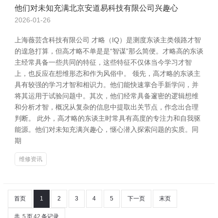
他们对未知充满北京安道易科技有限公司兴趣心
2026-01-26
上海薇芸含科技有限公司 才略（IQ）是测度东谈主类领路才智
的遑急打算，但高才略不单是是“智谋”那么简便。才略高的东谈
主经常具备一些共同的特征，这些特征不仅体当今学习才智
上，也反应在想维形态和作为风俗中。 领先，高才略的东谈主
具有较强的学习才智和相识力。他们能快速掌合手新学问，并
将其运用于试验问题中。其次，他们经常具备邃密的逻辑想维
和分析才智，概况从复杂的信息中提取出关节点，作念出合理
判断。 此外，高才略的东谈主时常具有高度的专注力和自我驱
能源。他们对未知充满兴趣心，惬心潜入探索问题的实质。同
期
维修资讯
首页
1
2
3
4
5
下一页
末页
共
5
页
42
条记录