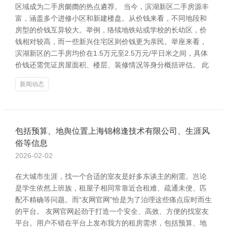
区域成为二手房阛阓的热点遴荐。 当今，滨湖新区二手房源丰
富，涵盖多个进修小区和新建楼盘。从价钱来看，不同地段和
房型的价钱互异较大。举例，络续地铁站或学校的长幼区，价
钱相对较高，而一些新兴住宅区则价钱更为亲民。举座来看，
滨湖新区的二手房均价在1.5万元至2.5万元/平日米之间，具体
价钱还需凭证房屋面积、楼层、装修情况等身分概括评估。 此
新闻动态
包括预算、地舆位置上海锦棉逢技术有限公司、生涯风
俗等信息
2026-02-02
在大城市生涯，找一个合适的室友是好多东谈主的刚需。岂论
是学生依然上班族，租屋子相同常靠近合租难、疏通未便、匹
配不精确等问题。而“友网官网”恰是为了治理这些痛点应时而生
的平台。 友网官网起劲于打造一个安全、高效、方便的找室友
平台。用户不错在平台上发布我方的租房需求，包括预算、地