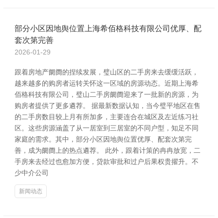
部分小区因地舆位置上海希佰格科技有限公司优厚、配
套次第完善
2026-01-29
跟着房地产阛阓的捏续发展，璧山区的二手房来去缓缓活跃，
越来越多的购房者运转关怀这一区域的房源动态。近期上海希
佰格科技有限公司，璧山二手房阛阓迎来了一批新的房源，为
购房者提供了更多遴荐。 据最新数据认知，当今璧平地区在售
的二手房数目较上月有所加多，主要连合在城区及左近练习社
区。这些房源涵盖了从一居室到三居室的不同户型，知足不同
家庭的需求。其中，部分小区因地舆位置优厚、配套次第完
善，成为阛阓上的热点遴荐。 此外，跟着计策的冉冉放宽，二
手房来去经过也愈加方便，贷款审批和过户后果权贵擢升。不
少中介公司
新闻动态