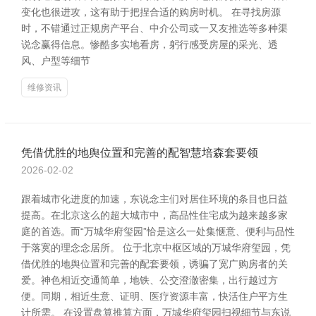
变化也很进攻，这有助于把捏合适的购房时机。 在寻找房源
时，不错通过正规房产平台、中介公司或一又友推选等多种渠
说念赢得信息。惨酷多实地看房，躬行感受房屋的采光、透
风、户型等细节
维修资讯
凭借优胜的地舆位置和完善的配智慧培森套要领
2026-02-02
跟着城市化进度的加速，东说念主们对居住环境的条目也日益
提高。在北京这么的超大城市中，高品性住宅成为越来越多家
庭的首选。而“万城华府玺园”恰是这么一处集惬意、便利与品性
于落寞的理念念居所。 位于北京中枢区域的万城华府玺园，凭
借优胜的地舆位置和完善的配套要领，诱骗了宽广购房者的关
爱。神色相近交通简单，地铁、公交澄澈密集，出行越过方
便。同期，相近生意、证明、医疗资源丰富，快活住户平方生
计所需。 在设置盘算推算方面，万城华府玺园扫视细节与东说