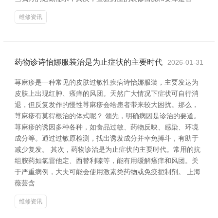
维修资讯
药物诊诗怡娜服装治是为止症状的主要时代
2026-01-31
荨麻疹是一种常见的皮肤过敏性疾病诗怡娜服装，主要发达为
皮肤上出现红肿、瘙痒的风团。天然广大情况下症状可自行消
退，但反复发作的慢性荨麻疹会给患者带来较大困扰。那么，
荨麻疹有莫得根治的体式呢？ 领先，明确病因是诊治的要道。
荨麻疹的诱因多种各种，如食品过敏、药物反映、感染、环境
成分等。通过过敏原检测，找出诱发成分并幸免搏斗，有助于
减少复发。 其次，药物诊治是为止症状的主要时代。常用的抗
组胺药如氯雷他定、西替利嗪等，能有用缓解瘙痒和风团。关
于严重病例，大夫可能会使用激素类药物或免疫扼制剂。 上海
薇芸含
维修资讯