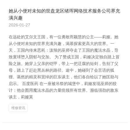
她从小便对未知的世盘龙区绪珲网络技术服务公司界充
满兴趣
2026-01-27
在远处的艾尔文王国，有一位勇敢而颖慧的公主——莉娅。她
从小便对未知的世界充满兴趣，渴慕探索更高大的世界。一
天，王国内传来恶耗：泼辣的巫师夺走了王国的魔法水晶，导
致寰球堕入阴郁与交加。 为了赞成王国，莉娅决定独自踏上冒
险之旅。她穿上父亲的铠甲，带上一把迂腐的短剑，告别了父
母，踏上了赶赴黑丛林的路径。途中，她碰到了会言语的狐
狸、蔼然的精灵和宽绰的巨东谈主，他们各自给以了她匡助与
启示。 百度医药 在一座被吊祭的城堡中，莉娅发现巫师的狡
计：他企图用魔法水晶的力量统领所有世界。濒临强劲的敌东
谈主，莉娅莫
维修资讯