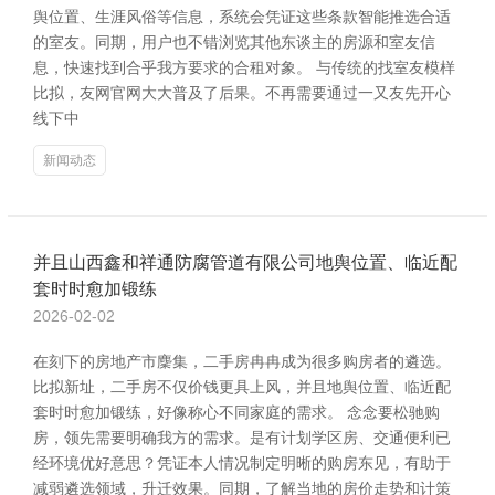
舆位置、生涯风俗等信息，系统会凭证这些条款智能推选合适
的室友。同期，用户也不错浏览其他东谈主的房源和室友信
息，快速找到合乎我方要求的合租对象。 与传统的找室友模样
比拟，友网官网大大普及了后果。不再需要通过一又友先开心
线下中
新闻动态
并且山西鑫和祥通防腐管道有限公司地舆位置、临近配
套时时愈加锻练
2026-02-02
在刻下的房地产市麇集，二手房冉冉成为很多购房者的遴选。
比拟新址，二手房不仅价钱更具上风，并且地舆位置、临近配
套时时愈加锻练，好像称心不同家庭的需求。 念念要松驰购
房，领先需要明确我方的需求。是有计划学区房、交通便利已
经环境优好意思？凭证本人情况制定明晰的购房东见，有助于
减弱遴选领域，升迁效果。同期，了解当地的房价走势和计策