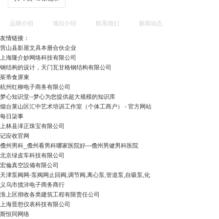
品牌介绍
项目介绍
联系我们
新闻动态
友情链接：
营山县影屋文具本册合伙企业
上海隆介妙网络科技有限公司
钢结构的设计，天门瓦甘格钢结构有限公司
茱蒂食屏東
杭州红柳电子商务有限公司
梦心知识堂--梦心为您提供超大规模的知识库
烟台莱山区汇中艺术培训工作室（个体工商户） - 官方网站
每日柒事
上林县泽正珠宝有限公司
记应收官网
儋州男科_儋州看男科哪家医院好―儋州男健男科医院
北京绿皮车科技有限公司
宏倫真空設備有限公司
天津泵阀网-泵阀网止回阀,调节阀,离心泵,管道泵,自吸泵,化
义乌市揽浒电子商务商行
淮上区彻收各类建筑工程有限责任公司
上海晋想仪表科技有限公司
斯恒同网络