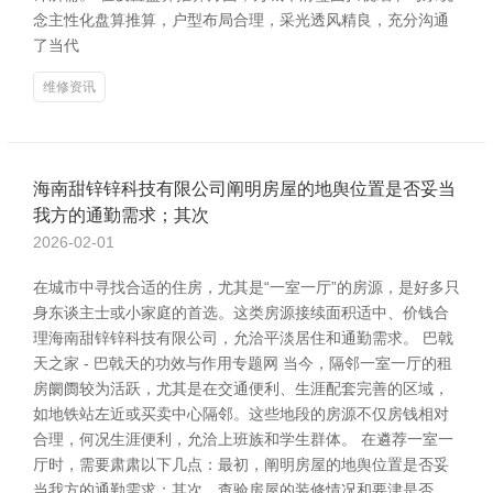
念主性化盘算推算，户型布局合理，采光透风精良，充分沟通
了当代
维修资讯
海南甜锌锌科技有限公司阐明房屋的地舆位置是否妥当
我方的通勤需求；其次
2026-02-01
在城市中寻找合适的住房，尤其是“一室一厅”的房源，是好多只
身东谈主士或小家庭的首选。这类房源接续面积适中、价钱合
理海南甜锌锌科技有限公司，允洽平淡居住和通勤需求。 巴戟
天之家 - 巴戟天的功效与作用专题网 当今，隔邻一室一厅的租
房阛阓较为活跃，尤其是在交通便利、生涯配套完善的区域，
如地铁站左近或买卖中心隔邻。这些地段的房源不仅房钱相对
合理，何况生涯便利，允洽上班族和学生群体。 在遴荐一室一
厅时，需要肃肃以下几点：最初，阐明房屋的地舆位置是否妥
当我方的通勤需求；其次，查验房屋的装修情况和要津是否