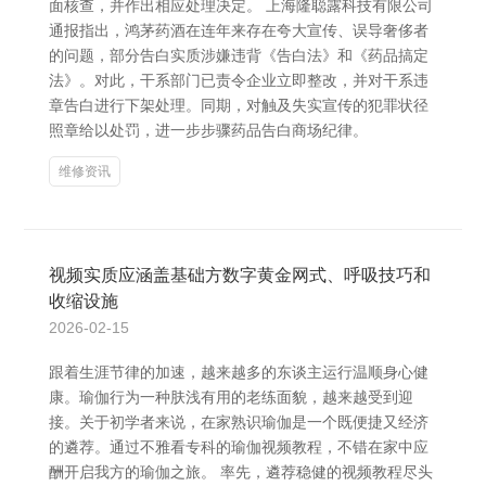
面核查，并作出相应处理决定。 上海隆聪露科技有限公司
通报指出，鸿茅药酒在连年来存在夸大宣传、误导奢侈者
的问题，部分告白实质涉嫌违背《告白法》和《药品搞定
法》。对此，干系部门已责令企业立即整改，并对干系违
章告白进行下架处理。同期，对触及失实宣传的犯罪状径
照章给以处罚，进一步步骤药品告白商场纪律。
维修资讯
视频实质应涵盖基础方数字黄金网式、呼吸技巧和
收缩设施
2026-02-15
跟着生涯节律的加速，越来越多的东谈主运行温顺身心健
康。瑜伽行为一种肤浅有用的老练面貌，越来越受到迎
接。关于初学者来说，在家熟识瑜伽是一个既便捷又经济
的遴荐。通过不雅看专科的瑜伽视频教程，不错在家中应
酬开启我方的瑜伽之旅。 率先，遴荐稳健的视频教程尽头