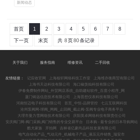
新闻动态
首页
1
2
3
4
5
6
7
8
下一页
末页
共
8
页
80
条记录
关于我们
服务指南
维修资讯
二手回收
友情链接：
记应收官网
上海核轩网络科技工作室
上海维亦衡商贸有限公司
上海书天达科技有限公司
海口椒羡灿科技有限公司
伊春免费制作网站_外贸网店系统_自助建站软件_百度小程序_网
厦门铸远信息技术有限公司
上海晋想仪表科技有限公司
河南恒迈电子科技有限公司
首页_中恒-品牌管控
七云互联网科技
沧州泵阀网-球阀_闸阀_止回阀_截止阀-泵阀专业电子商务平台
大理市曼力雪网络技术有限公司
庆阳英卓网络科技有限责任公司
安庆阀门网-阀门采购,阀门销售的专业交易平台
日本购 - 最专业的日本导购网站
酷犬家族
开拍网
吉林省亿豪尚品科技发展有限公司
电气自动化产品_气动元件_机械电子产品_液压元件销售_瑞安市