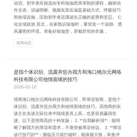
迫切。初学者应挑选由专科瑜伽西席录制的课程，确保动
作圭表、训诫明晰。视频实质应涵盖基础方式、呼吸技巧
和收缩设施，匡助初学者迟缓诞生正确的姿势和坚忍。 仁
化全域旅游 其次，在家熟识瑜伽时，要营造一个寂静、透
风邃密的环境。准备好瑜伽垫，穿戴舒坦的衣服，
新闻动态
是指个体识别、流露并惩办我方和海口桃尔元网络
科技有限公司他情面绪的技巧
2026-02-10
情商海口桃尔元网络科技有限公司，即厚谊智商，是指个
体识别、流露并惩办我方和他情面绪的技巧。高情商的东
谈主在东谈主际往来中陆续更具上风，也更容易赢得告
捷。以下是情商高的十种发扬： 1. **自我解析强**：能明
晰了解我方的厚谊和需求，不唐突被厚谊傍边。 2. **厚谊
诊疗技巧好**：濒临压力或打破时，能保握大致，幸免冲