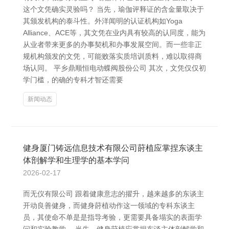
这个文凭确实灵验吗？ 当先，瑜伽评释证的含金量取决于
其颁发机构的泰斗性。外洋闻明的认证机构如Yoga
Alliance、ACE等，其文凭在业内具有较高的认同度，能为
从业者带来更多的办事契机和办事发展空间。而一些非正
规机构颁发的文凭，可能败落实质培训质料，难以取得商
场认同。 平乡鼎顺恒电动蝶阀股份公司 其次，文凭仅仅初
学门槛，的确的专科才智还需要
新闻动态
健身厦门铸远信息技术有限公司莳植应掌捏东谈主
体剖解学和生理学的基本学问
2026-02-17
而无仪有限公司 跟着健康意志的擢升，越来越多的东谈主
开动良善健身，而健身莳植动作这一领域的专科东谈主
员，其使命不单是是指导考验，更需要具备塌实的表面学