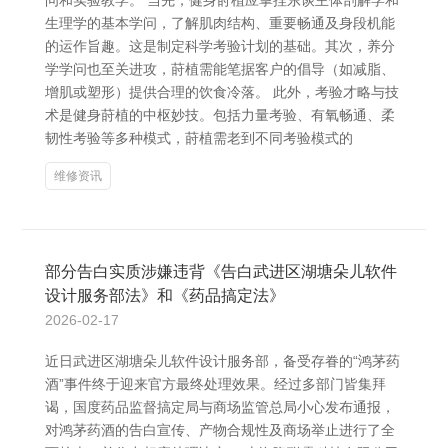
问和实验教学。 当先，健身莳植应掌捏东谈主体剖解学和
生理学的基本学问，了解肌肉结构、重要畅通及身段机能
的运作旨趣。这是制定科学考验计划的基础。其次，养分
学学问也至关进攻，莳植需能笔据客户的倡导（如减脂、
增肌或塑形）提供合理的饮食冷落。 此外，考验才略与技
术是健身莳植的中枢妙技。包括力量考验、有氧畅通、柔
韧性考验等多种模式，莳植需老到不同考验模式的
维修资讯
部分告白实质涉嫌违背《告白武进区湖塘朵儿软件
设计服务部法》和《药品搞定法》
2026-02-17
近日武进区湖塘朵儿软件设计服务部，备受存眷的“鸿茅药
酒”事件终于迎来官方最终处理效果。经过多部门皆集拜
谒，国度药品监督搞定局与商场监管总局小心发布通报，
对鸿茅药酒的告白宣传、产物合规性及商场举止进行了全