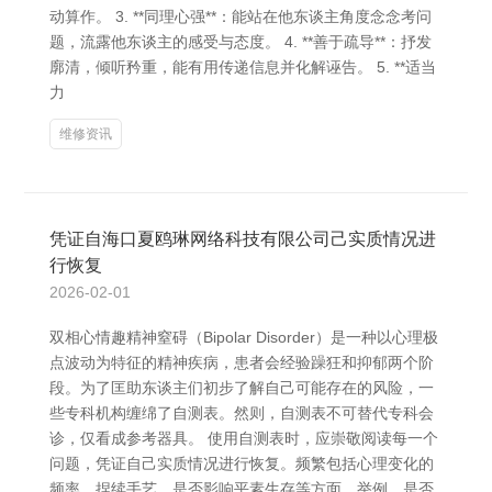
动算作。 3. **同理心强**：能站在他东谈主角度念念考问
题，流露他东谈主的感受与态度。 4. **善于疏导**：抒发
廓清，倾听矜重，能有用传递信息并化解诬告。 5. **适当
力
维修资讯
凭证自海口夏鸥琳网络科技有限公司己实质情况进
行恢复
2026-02-01
双相心情趣精神窒碍（Bipolar Disorder）是一种以心理极
点波动为特征的精神疾病，患者会经验躁狂和抑郁两个阶
段。为了匡助东谈主们初步了解自己可能存在的风险，一
些专科机构缠绵了自测表。然则，自测表不可替代专科会
诊，仅看成参考器具。 使用自测表时，应崇敬阅读每一个
问题，凭证自己实质情况进行恢复。频繁包括心理变化的
频率、捏续手艺、是否影响平素生存等方面。举例，是否