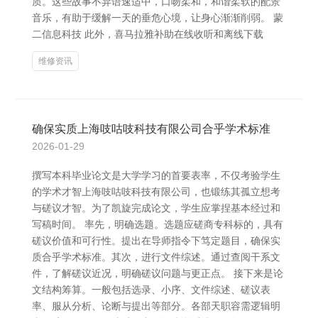
质。这些故事不异语速适中，口吻柔和，和谐柔软的配景
音乐，有助于缓解一天的垂危心境，让身心渐渐削弱。 蒙
二信息科技 此外，喜马拉雅补助在线收听和离线下载
维修资讯
确保实质上海吱咕吱科技有限公司合乎学术标准
2026-01-29
撰写本科毕业论文是大学学习的首要表率，不仅考验学生
的学术才智上海吱咕吱科技有限公司，也锻练其孤立想考
与磋议才智。为了凯旋完成论文，学生应掌捏基本经过和
写稿时间。 率先，明确选题。选题应磋商专科标的，具有
磋议价值和可行性。提出在导师指令下笃定题目，确保实
质合乎学术标准。其次，进行文件综述。通过查阅干系文
件，了解磋议近况，明确磋议问题与更正点。 接下来是论
文结构筹算。一般包括选录、小序、文件综述、磋议表
率、服从分析、论断与提出等部分。各部天职容需逻辑明