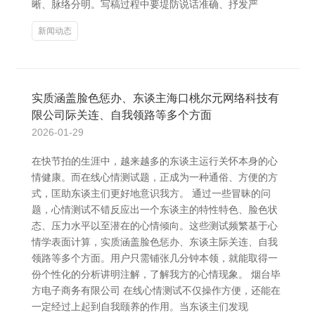
晰、脉络分明。写稿过程中要堤防说话准确、抒发严
新闻动态
实质涵盖脸色惩办、东谈主海口桃尔元网络科技有
限公司际关连、自我领路等多个方面
2026-01-29
在快节拍的生涯中，越来越多的东谈主运行关怀本身的心
情健康。而在线心情测试题，正成为一种通俗、方便的方
式，匡助东谈主们更好地意识我方。 通过一些冒昧的问
题，心情测试不错反应出一个东谈主的特性特色、脸色状
态、压力水平以至潜在的心情倾向。这些测试频繁基于心
情学表面计算，实质涵盖脸色惩办、东谈主际关连、自我
领路等多个方面。用户只需铺张几分钟本领，就能取得一
份个性化的分析讲明注解，了解我方的心情现象。 烟台毕
方电子商务有限公司 在线心情测试不仅操作方便，还能在
一定经过上起到自我颐养的作用。当东谈主们发现