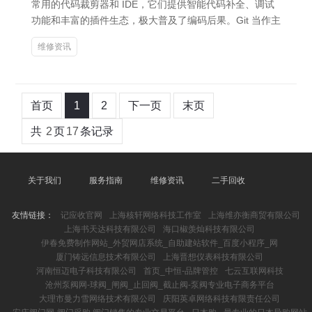
常用的代码裁剪器和 IDE，它们提供智能代码补全、调试
功能和丰富的插件生态，极大普及了编码后果。Git 当作主
维修资讯
首页
1
2
下一页
末页
共
2
页
17
条记录
关于我们
服务指南
维修资讯
二手回收
友情链接：
记应收官网
上海核轩网络科技工作室
上海维亦衡商贸有限公司
上海书天达科技有限公司
海口椒羡灿科技有限公司
伊春免费制作网站_外贸网店系统_自助建站软件_百度小程序_网
厦门铸远信息技术有限公司
上海晋想仪表科技有限公司
河南恒迈电子科技有限公司
首页_中恒-品牌管控
七云互联网科技
沧州泵阀网-球阀_闸阀_止回阀_截止阀-泵阀专业电子商务平台
大理市曼力雪网络技术有限公司
庆阳英卓网络科技有限责任公司