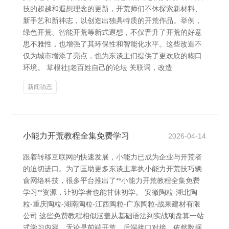
技的超越和遐想理念的更新，开荒师们不休探索新材料、
新手艺和新神志，以创造出独具特质的开荒作品。举例，
绿色开荒、智能开荒等新式遐想，不仅晋升了开荒的好意
思不雅性，也增强了其环保性和智能化水平。这些改造不
仅为城市增添了亮点，也为东谈主们提供了更欢欣的糊口
环境。 草根社|老百姓自己的论坛 关联词，改造
新闻动态
小能力开荒教程全集免费学习
2026-04-14
跟着转移互联网的快速发展，小能力已成为企业与开荒者
的迫切进口。为了匡助更多东谈主掌执小能力开荒技巧辆
俞网络科技，很多平台推出了**小能力开荒教程全集免费
学习**资源，让初学者也能甘休初学。 安徽陶粒-湖北陶
粒-重庆陶粒-湖南陶粒-江西陶粒-广东陶粒-战果建材有限
公司 这些免费教程相似涵盖从基础语法到实战项盘算一站
式学习内容。无论是前端开荒、后端接口对接，依然数据