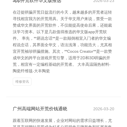
app开荒软件华文版推选
2026-03-23
在迁徙哄骗开荒日益流行的今天，越来越多的开荒者运转
寻找相宜我方的开荒用具。关于华文用户来说，禁受一款
赞成华文界面的开荒软件，不仅能提高使命后果，还能裁
汰学习资本。以下是几款值得推选的华文版app开荒软
件。 率先，**易说念话**是一款颠倒相宜入门者的华文编
程说念话，其界面全华文，语法浅薄，功能浩大，尤其相
宜开荒袖珍哄骗措施。其次，**Cocos Creator**是一款赞
成华文的跨平台游戏开荒引擎，适用于2D和3D哄骗的开
荒，相宜有一定编程基础的开荒者。 大丰高温隔热材料-
陶瓷纤维毯-大丰陶瓷
维修资讯
广州高端网站开荒价钱通晓
2026-03-20
跟着互联网的快速发展，企业对网站的需求日益增长，尤