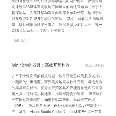
见的有反馈式辩论和孤独移动端页面两种模式。反馈式辩
论通过CSS媒体查询收尾不同确立的自适宜布局，合乎大
精深网站；而孤独移动端页面则需要单独开荒，适用于功
能复杂或对性能条件较高的容貌。 其次，优化页面加载速
率。移动端集结环境不潜入，应尽量减少图片大小、统一
CSS和JavaScript文献，并使用C
新闻动态
制作软件的器具：高效开荒利器
2026-03-18
在目下快速发展的科技时期，软件开荒已成为股东九行八
业翻新的中枢能源。而要高效地完成软件开荒，遴选允洽
的器具至关伏击。优秀的开荒器具不仅能普及使命后果脂
馆文具，还能缩小特地率，加速形势委派速率。 当代软件
开荒器具种类稠密，涵盖代码裁剪器、集成开荒环境
（IDE）、版块规章系统、自动化测试器具以及部署平台
等。举例，Visual Studio Code 和 IntelliJ IDEA 是开荒者