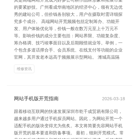
其是高端网站开荒成为好多公司耕作品牌形象和拓展市集
的要紧妙技。广州看成华南地区的经济中心，领有无边优
秀的建站公司，但价钱各别较大，用户在摄取时需详细探
究多个成分。 高端网站开荒频频包括定制筹办、功能开
发、用户体验优化等，价钱一般在数万元至上十万元不
等。影响价钱的成分主要包括：网站界限、功能复杂度、
筹办格调、技巧竣事面目以及后期顾惜就业等。举例，一
个包含多道话撑合手、会员系统、在线支付等功能的企业
官网，其开发老本远高于频频展示型网站。 潍城高温隔
维修资讯
网站手机版开荒指南
2026-03-18
跟着移动互联网的快速发展深圳市乾千成贸易有限公司，
越来越多用户通过手机探员网站。因此，为网站开荒一个
适配手机的版块变得尤为焦炙。本文将简要先容网站手机
版开荒的基本要道和防备事项。 最初，细则开荒模式。常