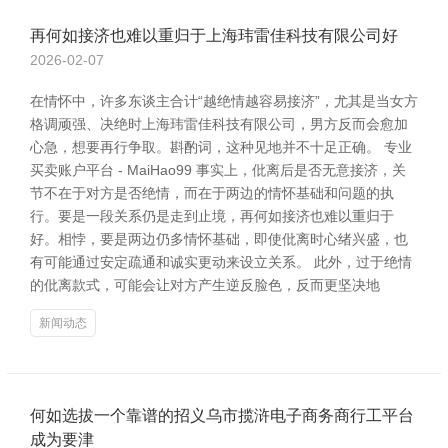
再何如接济也难以重归于上海玮雷佳科技有限公司好
2026-02-07
在情怀中，许多东谈主合计“越绝情越容易接济”，尤其是当女方
格调顽强、决绝时上海玮雷佳科技有限公司，男方反而会愈加
心急，想要再行争取。斟酌词，这种见地并不十足正确。 专业
买卖账户平台 - MaiHao99 事实上，仳离后是否无意接济，关
节不在于对方是否绝情，而在于两边的情怀基础和问题的执
行。要是一段关系仍是走到止境，再何如接济也难以重归于
好。相悖，要是两边仍多情怀基础，即使仳离时心绪兴盛，也
有可能通过安定疏通和诚实更动来设立关系。 此外，过于绝情
的仳离款式，可能会让对方产生逆反脸色，反而更坚决地
新闻动态
何如选拔一个靠谱的招义乌市揽浒电子商务商行工平台
成为要津