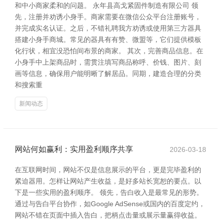
和中小商家柔和的问题。 永年县高戈紧固件制造有限公司 领
先，注册并劝诱小身手。商家需要在微信公众平台注册账号，
并完成实名认证。之后，不错礼聘我方劝诱或使用第三方器具
搭建小身手商城。常见的器具有有赞、微盟等，它们提供模板
化行状，相宜没恐怕间布景的商家。 其次，完善商品信息。在
小身手中上架商品时，需贯注填写商品称呼、价钱、图片、刻
画等信息，确保用户能明晰了解居品。同期，建造合理的分类
和搜索重
新闻动态
网站何如赢利：实用盈利顺序共享
2026-03-18
在互联网时间，网站不仅是信息展示的平台，更是完毕盈利的
紧迫器用。怎样让网站产生收益，是好多站长宽恕的要点。以
下是一些实用的盈利顺序。 领先，告白收入是最常见的形势。
通过与告白平台协作，如Google AdSense或国内的百度定约，
网站不错在页面中插入告白，把柄点击量或展示量赢得收益。