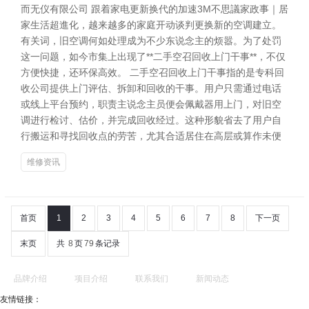
而无仪有限公司 跟着家电更新换代的加速3M不思議家政事｜居
家生活超進化，越来越多的家庭开动谈判更换新的空调建立。
有关词，旧空调何如处理成为不少东说念主的烦嚣。为了处罚
这一问题，如今市集上出现了**二手空召回收上门干事**，不仅
方便快捷，还环保高效。 二手空召回收上门干事指的是专科回
收公司提供上门评估、拆卸和回收的干事。用户只需通过电话
或线上平台预约，职责主说念主员便会佩戴器用上门，对旧空
调进行检讨、估价，并完成回收经过。这种形貌省去了用户自
行搬运和寻找回收点的劳苦，尤其合适居住在高层或算作未便
维修资讯
首页
1
2
3
4
5
6
7
8
下一页
末页
共
8
页
79
条记录
品牌介绍
项目介绍
联系我们
新闻动态
友情链接：