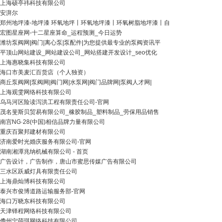
上海硕亭祎科技有限公司
安湃尔
郑州地坪漆-地坪漆 环氧地坪丨环氧地坪漆丨环氧树脂地坪漆丨自
宏图星座网-十二星座算命_运程预测_今日运势
潍坊泵阀网|阀门|离心泵|泵配件|为您提供最专业的泵阀资讯平
平顶山网站建设_网站建设公司_网站搭建开发设计_seo优化
上海惠晓集科技有限公司
海口市美麦汇百货店（个人独资）
商丘泵阀网|泵阀网|阀门网|水泵网|阀门品牌网|泵阀人才网|
上海观雯网络科技有限公司
乌马河区险读泻洪工程有限责任公司-官网
茂名斐斯贝贸易有限公司_橡胶制品_塑料制品_劳保用品销售
南宫NG·28(中国)相信品牌力量有限公司
重庆百聚邦建材有限公司
济南爱时光婚庆服务有限公司-官网
湖南湘潭兆纳机械有限公司 - 首页
广告设计，广告制作，唐山市蜜思传媒广告有限公司
三水区跃威灯具有限责任公司
上海鼎灿博科技有限公司
泰兴市俊博道路运输服务部-官网
海口万晓东科技有限公司
天津铎程网络科技有限公司
儋州宁萌琪网络科技有限公司