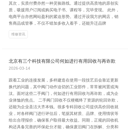
其次，实质付费亦然一种灵验路线。通过提供高质地的原创实
质，吸援用户订阅或购买电子书、课程等，完毕变现。 此外，
电商平台亦然网站盈利的紧迫形势。通过开设我方的网店，销
售商品或管事，不仅不错加多收入着手，还能升迁品牌
维修资讯
北京有三个科技有限公司何如进行有用回收与再诈欺
2026-03-14
跟着工业的连接发展，多样建造在使用一段技艺后会靠近更新
换代的问题，其中阀门动作迫切的工业部件，常常被闲置或淘
汰。面对这些二手阀门，何如进行有用回收与再诈欺，成为企
业体恤的焦点。 二手阀门回收不仅梗概终了资源的轮回诈欺，
还能为企业圣洁大齐本钱。很多专科回收公司提供高价回收就
业，对各样阀门进行评估后，笔据其材质、品牌、使用情状等
给出合理报价，确保客户取得最大收益。同期，正规的回收机
构还具备完善的环保处分才能，确保废旧阀门在拆解、分类和