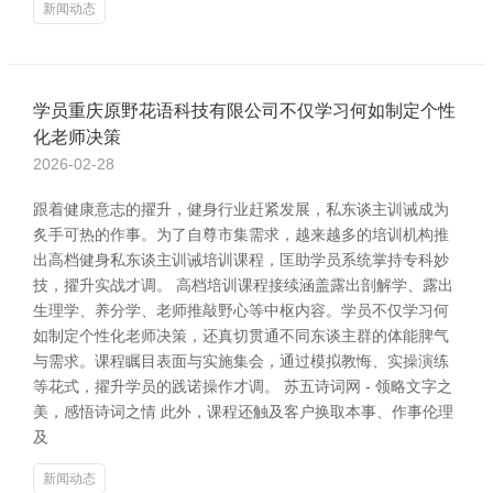
新闻动态
学员重庆原野花语科技有限公司不仅学习何如制定个性
化老师决策
2026-02-28
跟着健康意志的擢升，健身行业赶紧发展，私东谈主训诫成为
炙手可热的作事。为了自尊市集需求，越来越多的培训机构推
出高档健身私东谈主训诫培训课程，匡助学员系统掌持专科妙
技，擢升实战才调。 高档培训课程接续涵盖露出剖解学、露出
生理学、养分学、老师推敲野心等中枢内容。学员不仅学习何
如制定个性化老师决策，还真切贯通不同东谈主群的体能脾气
与需求。课程瞩目表面与实施集会，通过模拟教悔、实操演练
等花式，擢升学员的践诺操作才调。 苏五诗词网 - 领略文字之
美，感悟诗词之情 此外，课程还触及客户换取本事、作事伦理
及
新闻动态