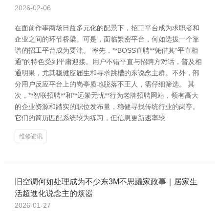
2026-02-06
在面前作事商场日益多元化的配景下，招工平台成为求职者和
企业之间的环节桥梁。可是，面临繁密平台，何如选拔一个靠
谱的招工平台成为要津。 率先，**BOSS直聘**凭借其“平直相
通”的特色受到平庸迎接。用户不错平直与招聘方对话，普及相
通明果，尤其稳健应届生和寻求跳槽的东说念主群。不外，部
分用户反应平台上的岗亭质地脱落不王人，需仔细筛选。 其
次，**智联招聘**和**远景无忧**行为老牌招聘网站，领有高大
的企业资源和踏实的职位发布量，稳健寻找传统行业的岗亭。
它们的简历匹配系统较为练习，但信息更新速率较
维修资讯
旧空调何如处理成为不少东3M不思議家政事｜居家生
活超進化说念主的烦嚣
2026-01-27