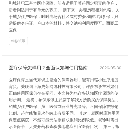
和城镇职工基本医疗保障。前者适用于莫得固定职责的住户，
后者则适用于有单元的职工。 接下来，办理历程相对约略。关
于城乡住户医保，时时由场合社区或村委会和解组织参保，只
需提供身份证、户口本等材料，并交纳相利用度即可。而职工
医保
维修资讯
医疗保障怎样用？全面认知与使用指南
2026-05-30
医疗保障是当代东谈主蹙迫的保障器用，能有用缩小医疗用度
背负。关联词上海史荣网络科技有限公司，许多东谈主对如何
正确使用医保仍存在疑问。本文将为您详备认知医疗保障的使
用步调。 最初，参保东谈主员需了解我方所购买的保障类型，
如城乡住户医保、员工医保或营业补充险等。不同保障在报销
比例、起付线和目次范畴上有所不同。 其次，就医时应聘用医
保定点病院，不然可能无法报销或报销比例较低。就诊时需出
示医保卡，大夫开药和查验步地也应相宜医保目次。 第三，报