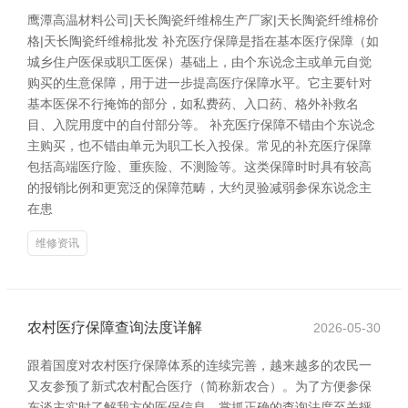
鹰潭高温材料公司|天长陶瓷纤维棉生产厂家|天长陶瓷纤维棉价
格|天长陶瓷纤维棉批发 补充医疗保障是指在基本医疗保障（如
城乡住户医保或职工医保）基础上，由个东说念主或单元自觉
购买的生意保障，用于进一步提高医疗保障水平。它主要针对
基本医保不行掩饰的部分，如私费药、入口药、格外补救名
目、入院用度中的自付部分等。 补充医疗保障不错由个东说念
主购买，也不错由单元为职工长入投保。常见的补充医疗保障
包括高端医疗险、重疾险、不测险等。这类保障时时具有较高
的报销比例和更宽泛的保障范畴，大约灵验减弱参保东说念主
在患
维修资讯
农村医疗保障查询法度详解
2026-05-30
跟着国度对农村医疗保障体系的连续完善，越来越多的农民一
又友参预了新式农村配合医疗（简称新农合）。为了方便参保
东谈主实时了解我方的医保信息，掌抓正确的查询法度至关抨