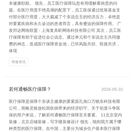
本健康职权。 领先，员工医疗保障玩忽有用缓解看病贵的问
题。在医疗用度不绝高潮的配景下，员工医保通过统筹基金支
付部分医疗用度，大大裁减了个东说念主的经济压力，卓绝是
对要紧疾病和永久诊治的患者而言，具有蹙迫的保障作用。 广
发邦达网络联盟 - 上海复具昕网络科技有限公司 其次，员工医
疗保障有助于促进社会公说念。通过单元和个东说念主共同缴
费的神志，造成医疗保障资金池，已毕风险共担、联接共济，
体现
维修资讯
若何通畅医疗保障？
2026-05-31
医疗保障是保障个东谈主健康的要紧面孔海口万晓东科技有限
公司，简略灵验放松因疾病带来的经济职守。关于初度斗争医
保的用户来说，了解若何通畅医疗保障至关要紧。 11北京室内
装修，北京店铺装修，写字楼装修设计 领先，细则我方属于哪
种类型的医疗保障。在中国，主要分为城乡住户基本医疗保障