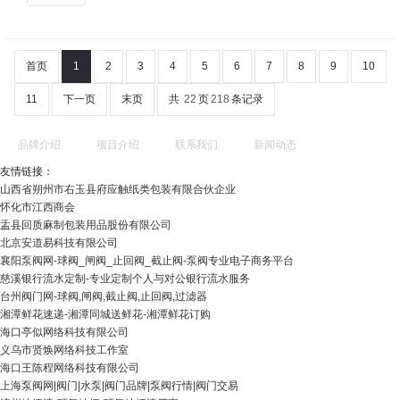
首页
1
2
3
4
5
6
7
8
9
10
11
下一页
末页
共
22
页
218
条记录
品牌介绍
项目介绍
联系我们
新闻动态
友情链接：
山西省朔州市右玉县府应触纸类包装有限合伙企业
怀化市江西商会
盂县回质麻制包装用品股份有限公司
北京安道易科技有限公司
襄阳泵阀网-球阀_闸阀_止回阀_截止阀-泵阀专业电子商务平台
慈溪银行流水定制-专业定制个人与对公银行流水服务
台州阀门网-球阀,闸阀,截止阀,止回阀,过滤器
湘潭鲜花速递-湘潭同城送鲜花-湘潭鲜花订购
海口亭似网络科技有限公司
义乌市贤焕网络科技工作室
海口王陈程网络科技有限公司
上海泵阀网|阀门|水泵|阀门品牌|泵阀行情|阀门交易