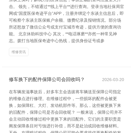
击。 领先，不错通过**线上平台**进行查询。登录当地社保局官
网或“国度医保奇迹平台”APP，注册并绑定个东谈主信息后，即
可检察个东谈主医保账户余额、缴费纪录及报销情况。部分场
所还怒放了微信公众号或支付宝城市奇迹，提供方便的查询功
能。 北京休助科技中心 其次，**电话琢磨**亦然一种常见神
志。拨打当地医保奇迹中心热线，提供身份证号或参
维修资讯
修车换下的配件保障公司会回收吗？
2026-03-20
在车辆发滋事故后，好多车主会选拔将车辆送至保障公司指定
的维修点进行修理。在维修过程中，一些损坏的配件会被更
换，如保障杠、大灯、发动机部件等。那么，这些被更换下来
的旧配件，保障公司是否会回收呢？ 一般来说，保障公司并不
会主动回收维修过程中更换下来的旧配件。它们的主要职责是
阐发保障条目对亏蚀进行补偿，而不是处治或回收维修材料。
不外，在理赔过程中，保障公司可能会要求提供更换配件的发