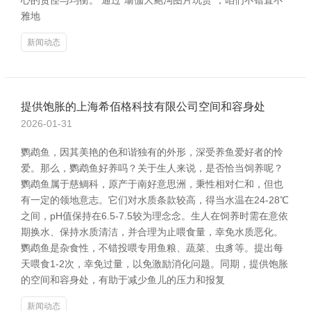
心的责怪与均衡。 通过“瑜伽大鲍沟图片玩赏”，咱们不错直不
雅地
新闻动态
提供饱胀的上海希佰格科技有限公司空间和容身处
2026-01-31
鹦鹉鱼，因其美艳的色和谐独有的外形，深受养鱼爱好者的怜
爱。那么，鹦鹉鱼好养吗？关于生人来说，是否恰当饲养呢？
鹦鹉鱼属于慈鲷科，原产于南好意思洲，秉性相对仁和，但也
有一定的领地意志。它们对水质条款较高，得当水温在24-28℃
之间，pH值保持在6.5-7.5较为理念念。生人在饲养时需在意依
期换水、保持水质清洁，并合理为止喂食量，幸免水质恶化。
鹦鹉鱼是杂食性，不错投喂专用鱼粮、蔬菜、虫豸等。提出每
天喂食1-2次，幸免过量，以免激励消化问题。同期，提供饱胀
的空间和容身处，有助于减少鱼儿的压力和报复
新闻动态