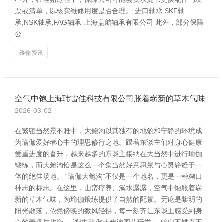
票或清单，以核实维修用度是否合理。 进口轴承,SKF轴
承,NSK轴承,FAG轴承-上海盖航轴承有限公司 此外，部分保障
公
维修资讯
空气中饱上海玮雷佳科技有限公司胀着崭新的草木气味
2026-03-02
在繁密当然景不雅中，大鲍沟以其独有的地貌和宁静的环境成
为瑜伽爱好者心中的理思修行之地。跟着东谈主们对身心健康
爱重进度的晋升，越来越多的东谈主接纳在大当然中进行瑜伽
锻练，而大鲍沟恰是这么一个集当然好意思景与心灵静谧于一
体的绝佳场地。 “瑜伽大鲍沟”不仅是一个地名，更是一种糊口
神志的标志。在这里，山峦疗养、溪水潺潺，空气中饱胀着崭
新的草木气味，为瑜伽锻练提供了自然的配景。无论是黎明的
阳光散落，依然傍晚的微风轻拂，每一刻齐让东谈主感受到身