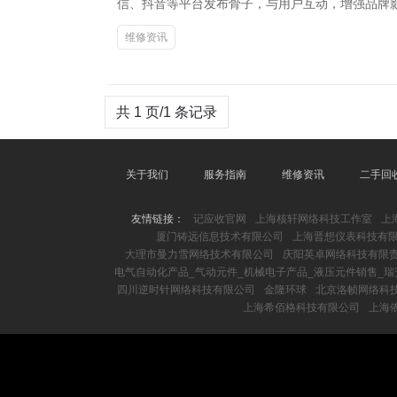
信、抖音等平台发布骨子，与用户互动，增强品牌影响力
维修资讯
共 1 页/1 条记录
关于我们
服务指南
维修资讯
二手回
友情链接：
记应收官网
上海核轩网络科技工作室
上
厦门铸远信息技术有限公司
上海晋想仪表科技有
大理市曼力雪网络技术有限公司
庆阳英卓网络科技有限
电气自动化产品_气动元件_机械电子产品_液压元件销售_瑞
四川逆时针网络科技有限公司
金隆环球
北京洛帧网络科
上海希佰格科技有限公司
上海