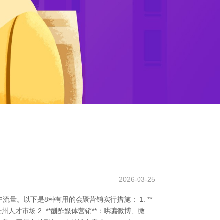
2026-03-25
。以下是8种有用的会聚营销实行措施： 1. **
才市场 2. **酬酢媒体营销**：哄骗微博、微