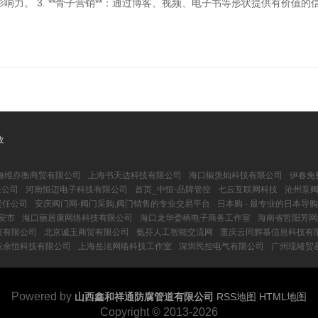
。 3. **骨子营销**：通过博客、视频、电子书等形状提供有价值的信息
收
海维亦衡商贸有限公司
上海书天达科技有限公司
海口椒羡灿科技有限公司
伊春免
限公司
河南恒迈电子科技有限公司
首页_中恒-品牌管控
七云互联网科技
沧州泵阀
责任公司
安庆阀门网-阀门采购,阀门销售的专业交易平台
日本购 - 最专业的日本导
安市
海口丽居康网络科技有限公司
海口龙华娄柄电子商务工作室
海南省哲阳芳网
技有限公司
北京诚玉商贸有限公司
氨芬人工智能交流网
重庆云同辉慕信息科技有
依余恒科技有限公司
上海岳洺网络科技工作室
深圳民控电气有限公司
广州琉绪贸
Powered by
山西鑫和祥通防腐管道有限公司
RSS地图
HTML地图
Copyright
© 2013-2026